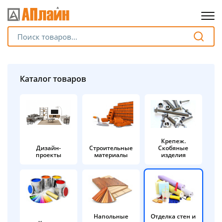
Для клиентов всех банков
Разбейте
Каталог товаров
оплату
на части
без переплат
Крепеж.
Дизайн-
Строительные
Скобяные
График платежей
проекты
материалы
изделия
Сегодня
25
%
Напольные
Отделка стен и