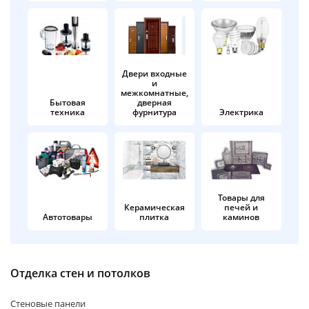
об оплате Плайтом
Двери входные
и
Остались вопросы?
25
межкомнатные,
8 800 302-02-51
Бытовая
дверная
техника
фурнитура
Электрика
plait.ru
раз в 2
недели
Товары для
Керамическая
печей и
Автотовары
плитка
каминов
Отделка стен и потолков
Стеновые панели