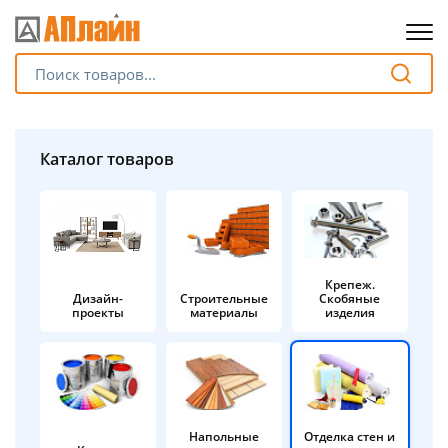
Для клиентов всех банков
Разбейте
Каталог товаров
оплату
на части
без переплат
Крепеж.
Дизайн-
Строительные
Скобяные
График платежей
проекты
материалы
изделия
Сегодня
25
%
Напольные
Отделка стен и