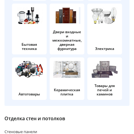
об оплате Плайтом
Двери входные
и
Остались вопросы?
25
межкомнатные,
8 800 302-02-51
Бытовая
дверная
техника
фурнитура
Электрика
plait.ru
раз в 2
недели
Товары для
Керамическая
печей и
Автотовары
плитка
каминов
Отделка стен и потолков
Стеновые панели