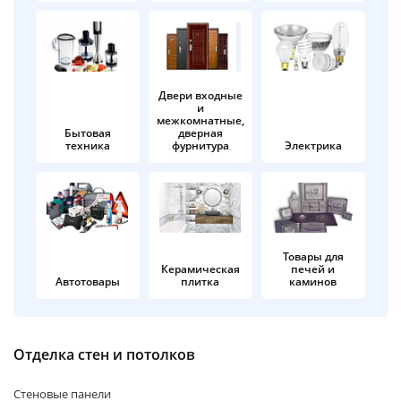
об оплате Плайтом
Двери входные
и
Остались вопросы?
25
межкомнатные,
8 800 302-02-51
Бытовая
дверная
техника
фурнитура
Электрика
plait.ru
раз в 2
недели
Товары для
Керамическая
печей и
Автотовары
плитка
каминов
Отделка стен и потолков
Стеновые панели