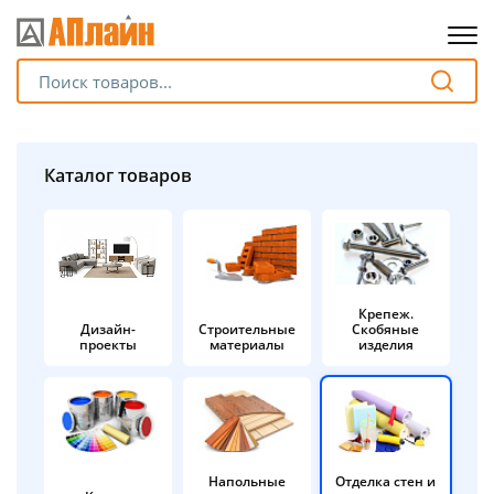
Для клиентов всех банков
Разбейте
Каталог товаров
оплату
на части
без переплат
Крепеж.
Дизайн-
Строительные
Скобяные
График платежей
проекты
материалы
изделия
Сегодня
25
%
Напольные
Отделка стен и