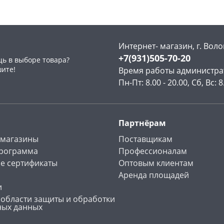
Интернет- магазин, г. Воло
+7(931)505-70-20
ь в выборе товара?
раз в 2 недели
шите!
Время работы администра
Пн-Пт: 8.00 - 20.00, Сб, Вс: 8
Партнёрам
 магазины
Поставщикам
программа
Профессионалам
е сертификаты
Оптовым клиентам
Аренда площадей
и
 области защиты и обработки
ных данных