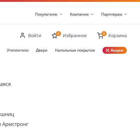
Покупателю
Компания
Партнёрам
0
0
Войти
Избранное
Корзина
Утеплители
Двери
Напольные покрытия
Акции
Закрыть
аяся
ешниц
и Армстронг