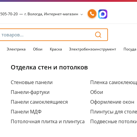
 505-70-20
—
г. Вологда, Интернет-магазин
 505-70-20
—
г. Вологда, Интернет-магазин
54-15-99
—
г. Вологда, Чернышевского, 147А
54-15-98
—
г. Вологда, Конева, 36
54-15-96
—
г. Вологда, Пошехонское ш., 18
Электрика
Обои
Краска
Электробензоинструмент
Посуда
Отделка стен и потолков
Для клиентов всех банков
Стеновые панели
Пленка самоклеющ
Панели-фартуки
Обои
Разбейте
оплату
Панели самоклеящиеся
Оформление окон
на части
без переплат
Панели МДФ
Плинтусы для стол
Потолочная плитка и плинтуса
Подвесные потолк
График платежей