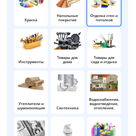
Напольные
Отделка стен и
Краска
покрытия
потолков
Товары для
Товары для
Инструменты
дома
сада и отдыха
Водоснабжение,
Утеплители и
водоотведение,
шумоизоляция
Сантехника
отопление.