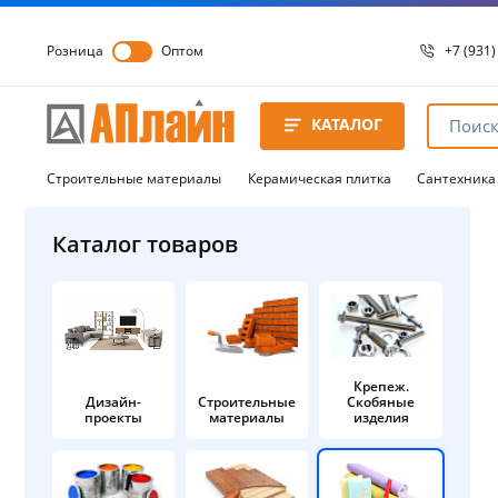
Розница
Оптом
+7 (931)
+7 (931)
8 8172 
КАТАЛОГ
8 8172 
8 8172 
Строительные материалы
Керамическая плитка
Сантехника
Каталог товаров
Крепеж.
Дизайн-
Строительные
Скобяные
проекты
материалы
изделия