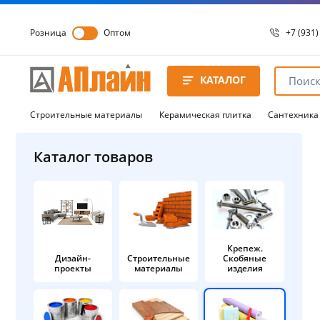
Розница
Оптом
+7 (931)
+7 (931)
8 8172 
КАТАЛОГ
8 8172 
8 8172 
Строительные материалы
Керамическая плитка
Сантехника
Каталог товаров
Крепеж.
Дизайн-
Строительные
Скобяные
проекты
материалы
изделия