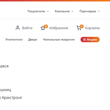
Покупателю
Компания
Партнёрам
0
0
Войти
Избранное
Корзина
Утеплители
Двери
Напольные покрытия
Акции
Закрыть
аяся
ешниц
и Армстронг