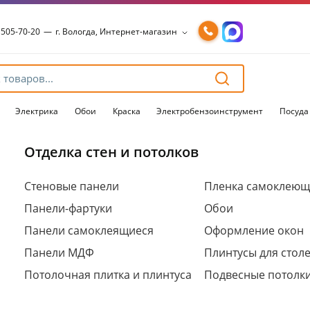
 505-70-20
—
г. Вологда, Интернет-магазин
 505-70-20
—
г. Вологда, Интернет-магазин
54-15-99
—
г. Вологда, Чернышевского, 147А
54-15-98
—
г. Вологда, Конева, 36
54-15-96
—
г. Вологда, Пошехонское ш., 18
Электрика
Обои
Краска
Электробензоинструмент
Посуда
Отделка стен и потолков
Для клиентов всех банков
Стеновые панели
Пленка самоклеющ
Панели-фартуки
Обои
Разбейте
оплату
Панели самоклеящиеся
Оформление окон
на части
без переплат
Панели МДФ
Плинтусы для стол
Потолочная плитка и плинтуса
Подвесные потолк
График платежей