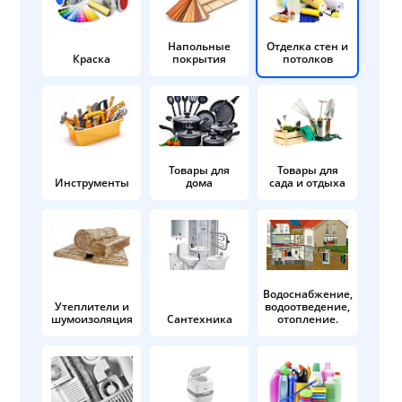
Напольные
Отделка стен и
Краска
покрытия
потолков
Товары для
Товары для
Инструменты
дома
сада и отдыха
Водоснабжение,
Утеплители и
водоотведение,
шумоизоляция
Сантехника
отопление.