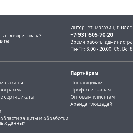
Интернет- магазин, г. Воло
+7(931)505-70-20
ь в выборе товара?
раз в 2 недели
шите!
Время работы администра
Пн-Пт: 8.00 - 20.00, Сб, Вс: 8
Партнёрам
 магазины
Поставщикам
программа
Профессионалам
е сертификаты
Оптовым клиентам
Аренда площадей
и
 области защиты и обработки
ных данных