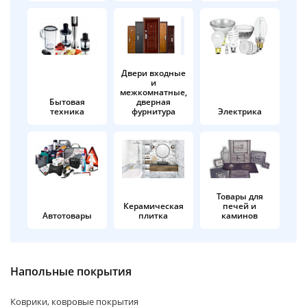
об оплате Плайтом
Двери входные
и
Остались вопросы?
25
межкомнатные,
8 800 302-02-51
Бытовая
дверная
техника
фурнитура
Электрика
plait.ru
раз в 2
недели
Товары для
Керамическая
печей и
Автотовары
плитка
каминов
Напольные покрытия
Коврики, ковровые покрытия