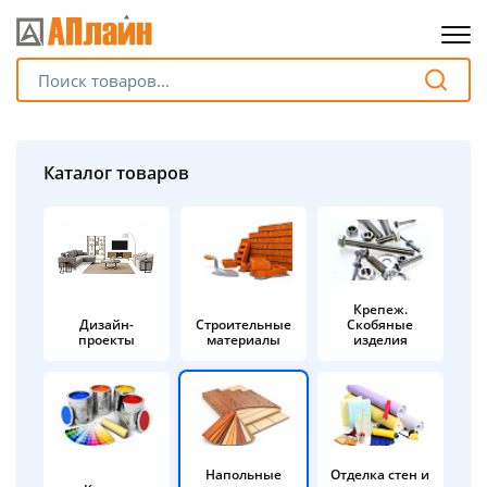
Для клиентов всех банков
Разбейте
Каталог товаров
оплату
на части
без переплат
Крепеж.
Дизайн-
Строительные
Скобяные
График платежей
проекты
материалы
изделия
Сегодня
25
%
Напольные
Отделка стен и