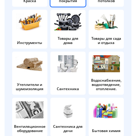
Краска
покрытия
потолков
Добавляйте товары
в корзину
Оплачивайте сегодня только
Товары для
Товары для сада
Инструменты
дома
и отдыха
25
% картой любого банка
Получайте товар
выбранный способом
Водоснабжение,
Утеплители и
водоотведение,
шумоизоляция
Сантехника
отопление.
Оставшиеся
75
% будут
списываться
с вашей карты
по
25
%
каждые 2 недели
Вентиляционное
Сантехника для
оборудование
дачи
Бытовая химия
Подробнее