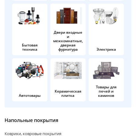
об оплате Плайтом
Двери входные
и
Остались вопросы?
25
межкомнатные,
8 800 302-02-51
Бытовая
дверная
техника
фурнитура
Электрика
plait.ru
раз в 2
недели
Товары для
Керамическая
печей и
Автотовары
плитка
каминов
Напольные покрытия
Коврики, ковровые покрытия