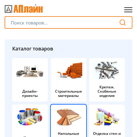
Для клиентов всех банков
Разбейте
Каталог товаров
оплату
на части
без переплат
Крепеж.
Дизайн-
Строительные
Скобяные
График платежей
проекты
материалы
изделия
Сегодня
25
%
Напольные
Отделка стен и