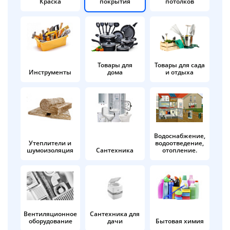
Краска
покрытия
потолков
Добавляйте товары
в корзину
Оплачивайте сегодня только
Товары для
Товары для сада
Инструменты
дома
и отдыха
25
% картой любого банка
Получайте товар
выбранный способом
Водоснабжение,
Утеплители и
водоотведение,
шумоизоляция
Сантехника
отопление.
Оставшиеся
75
% будут
списываться
с вашей карты
по
25
%
каждые 2 недели
Вентиляционное
Сантехника для
оборудование
дачи
Бытовая химия
Подробнее