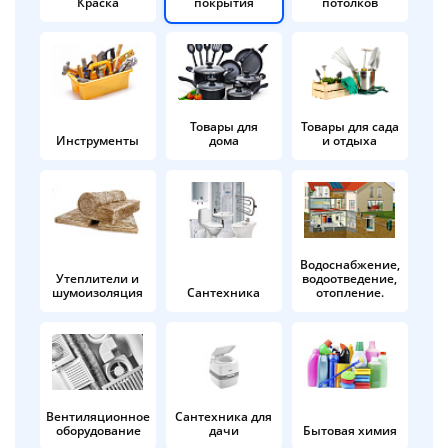
Краска
покрытия
потолков
Добавляйте товары
в корзину
Оплачивайте сегодня только
Товары для
Товары для сада
Инструменты
дома
и отдыха
25
% картой любого банка
Получайте товар
выбранный способом
Водоснабжение,
Утеплители и
водоотведение,
шумоизоляция
Сантехника
отопление.
Оставшиеся
75
% будут
списываться
с вашей карты
по
25
%
каждые 2 недели
Вентиляционное
Сантехника для
оборудование
дачи
Бытовая химия
Подробнее