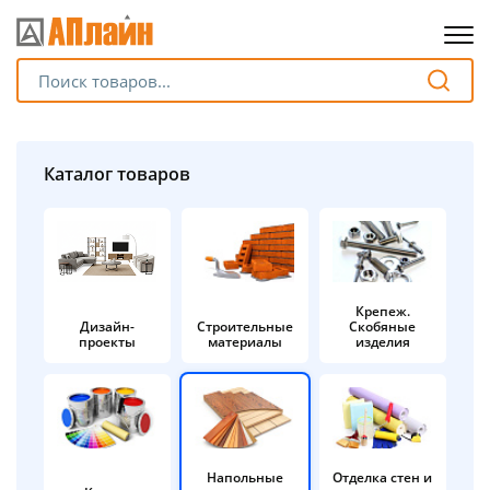
Для клиентов всех банков
Разбейте
Каталог товаров
оплату
на части
без переплат
Крепеж.
Дизайн-
Строительные
Скобяные
График платежей
проекты
материалы
изделия
Сегодня
25
%
Напольные
Отделка стен и