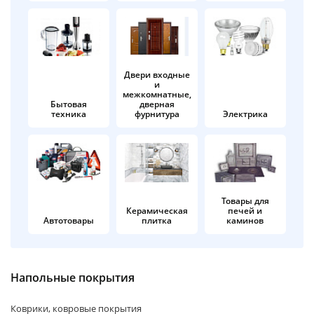
об оплате Плайтом
Двери входные
и
Остались вопросы?
25
межкомнатные,
8 800 302-02-51
Бытовая
дверная
техника
фурнитура
Электрика
plait.ru
раз в 2
недели
Товары для
Керамическая
печей и
Автотовары
плитка
каминов
Напольные покрытия
Коврики, ковровые покрытия