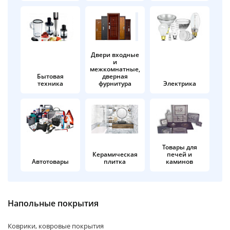
об оплате Плайтом
Двери входные
и
Остались вопросы?
25
межкомнатные,
8 800 302-02-51
Бытовая
дверная
техника
фурнитура
Электрика
plait.ru
раз в 2
недели
Товары для
Керамическая
печей и
Автотовары
плитка
каминов
Напольные покрытия
Коврики, ковровые покрытия