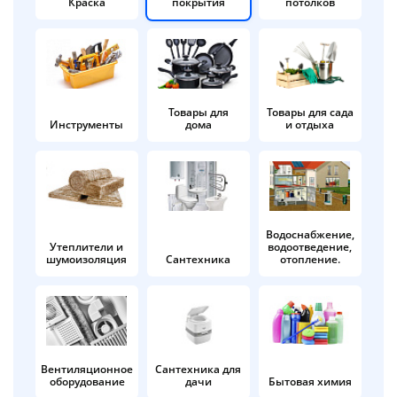
Краска
покрытия
потолков
Добавляйте товары
в корзину
Оплачивайте сегодня только
Товары для
Товары для сада
Инструменты
дома
и отдыха
25
% картой любого банка
Получайте товар
выбранный способом
Водоснабжение,
Утеплители и
водоотведение,
шумоизоляция
Сантехника
отопление.
Оставшиеся
75
% будут
списываться
с вашей карты
по
25
%
каждые 2 недели
Вентиляционное
Сантехника для
оборудование
дачи
Бытовая химия
Подробнее