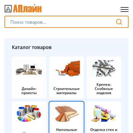
Для клиентов всех банков
Разбейте
Каталог товаров
оплату
на части
без переплат
Крепеж.
Дизайн-
Строительные
Скобяные
График платежей
проекты
материалы
изделия
Сегодня
25
%
Напольные
Отделка стен и