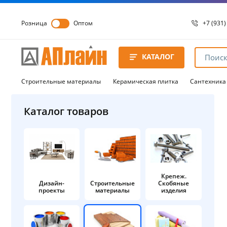
Розница
Оптом
+7 (931)
+7 (931)
8 8172 
КАТАЛОГ
8 8172 
8 8172 
Строительные материалы
Керамическая плитка
Сантехника
Каталог товаров
Крепеж.
Дизайн-
Строительные
Скобяные
проекты
материалы
изделия