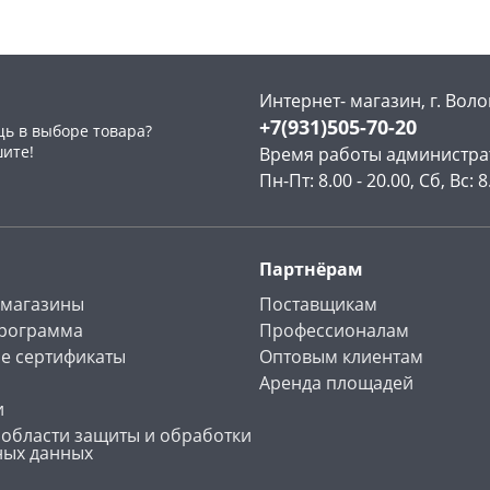
Интернет- магазин, г. Воло
+7(931)505-70-20
ь в выборе товара?
раз в 2 недели
шите!
Время работы администра
Пн-Пт: 8.00 - 20.00, Сб, Вс: 8
Партнёрам
 магазины
Поставщикам
программа
Профессионалам
е сертификаты
Оптовым клиентам
Аренда площадей
и
 области защиты и обработки
ных данных