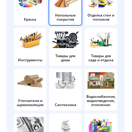
Напольные
Отделка стен и
Краска
покрытия
потолков
Товары для
Товары для
Инструменты
дома
сада и отдыха
Водоснабжение,
Утеплители и
водоотведение,
шумоизоляция
Сантехника
отопление.