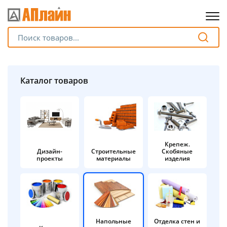
Для клиентов всех банков
Разбейте
Каталог товаров
оплату
на части
без переплат
Крепеж.
Дизайн-
Строительные
Скобяные
График платежей
проекты
материалы
изделия
Сегодня
25
%
Напольные
Отделка стен и