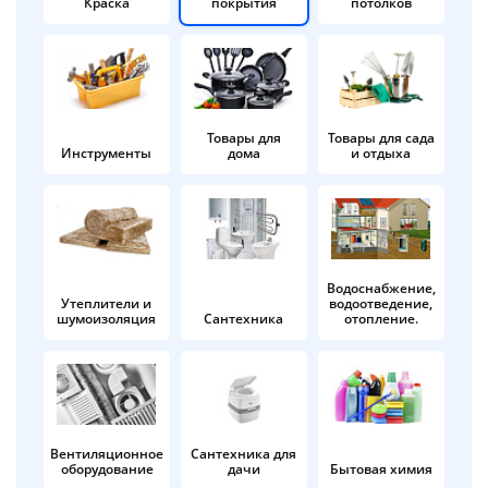
Краска
покрытия
потолков
Добавляйте товары
в корзину
Оплачивайте сегодня только
Товары для
Товары для сада
Инструменты
дома
и отдыха
25
% картой любого банка
Получайте товар
выбранный способом
Водоснабжение,
Утеплители и
водоотведение,
шумоизоляция
Сантехника
отопление.
Оставшиеся
75
% будут
списываться
с вашей карты
по
25
%
каждые 2 недели
Вентиляционное
Сантехника для
оборудование
дачи
Бытовая химия
Подробнее