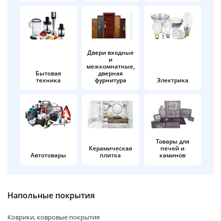
об оплате Плайтом
Двери входные
и
Остались вопросы?
25
межкомнатные,
8 800 302-02-51
Бытовая
дверная
техника
фурнитура
Электрика
plait.ru
раз в 2
недели
Товары для
Керамическая
печей и
Автотовары
плитка
каминов
Напольные покрытия
Коврики, ковровые покрытия