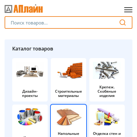
Для клиентов всех банков
Разбейте
Каталог товаров
оплату
на части
без переплат
Крепеж.
Дизайн-
Строительные
Скобяные
График платежей
проекты
материалы
изделия
Сегодня
25
%
Напольные
Отделка стен и