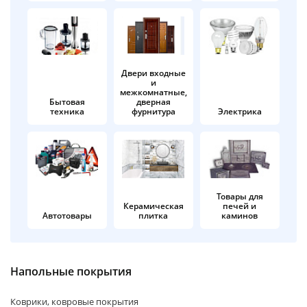
об оплате Плайтом
Двери входные
и
Остались вопросы?
25
межкомнатные,
8 800 302-02-51
Бытовая
дверная
техника
фурнитура
Электрика
plait.ru
раз в 2
недели
Товары для
Керамическая
печей и
Автотовары
плитка
каминов
Напольные покрытия
Коврики, ковровые покрытия