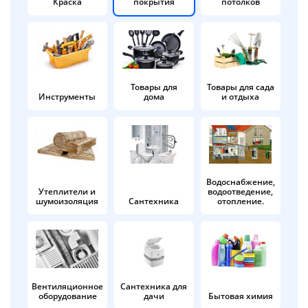
Краска
покрытия
потолков
Добавляйте товары
в корзину
Оплачивайте сегодня только
Товары для
Товары для сада
Инструменты
дома
и отдыха
25
% картой любого банка
Получайте товар
выбранный способом
Водоснабжение,
Утеплители и
водоотведение,
шумоизоляция
Сантехника
отопление.
Оставшиеся
75
% будут
списываться
с вашей карты
по
25
%
каждые 2 недели
Вентиляционное
Сантехника для
оборудование
дачи
Бытовая химия
Подробнее