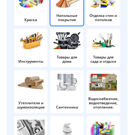
Напольные
Отделка стен и
Краска
покрытия
потолков
Товары для
Товары для
Инструменты
дома
сада и отдыха
Водоснабжение,
Утеплители и
водоотведение,
шумоизоляция
Сантехника
отопление.