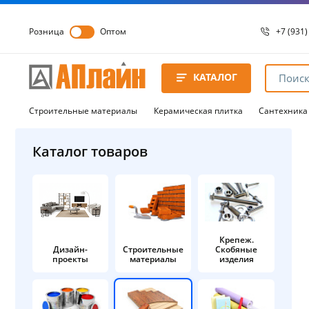
Розница
Оптом
+7 (931)
+7 (931)
8 8172 
КАТАЛОГ
8 8172 
8 8172 
Строительные материалы
Керамическая плитка
Сантехника
Каталог товаров
Крепеж.
Дизайн-
Строительные
Скобяные
проекты
материалы
изделия