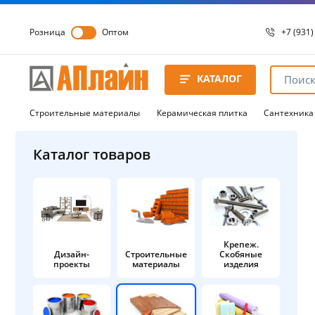
Розница
Оптом
+7 (931)
+7 (931)
8 8172 
КАТАЛОГ
8 8172 
8 8172 
Строительные материалы
Керамическая плитка
Сантехника
Каталог товаров
Крепеж.
Дизайн-
Строительные
Скобяные
проекты
материалы
изделия