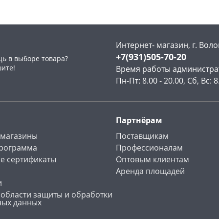
Интернет- магазин, г. Воло
+7(931)505-70-20
ь в выборе товара?
раз в 2 недели
шите!
Время работы администра
Пн-Пт: 8.00 - 20.00, Сб, Вс: 8
Партнёрам
 магазины
Поставщикам
программа
Профессионалам
е сертификаты
Оптовым клиентам
Аренда площадей
и
 области защиты и обработки
ных данных