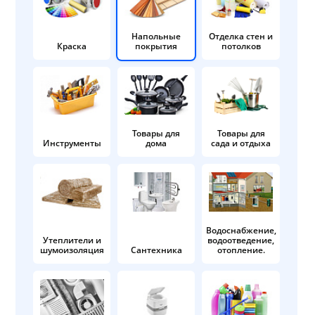
Напольные
Отделка стен и
Краска
покрытия
потолков
Товары для
Товары для
Инструменты
дома
сада и отдыха
Водоснабжение,
Утеплители и
водоотведение,
шумоизоляция
Сантехника
отопление.