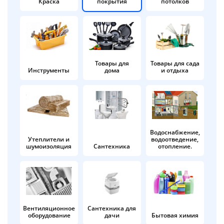
Краска
покрытия
потолков
Добавляйте товары
в корзину
Оплачивайте сегодня только
Товары для
Товары для сада
Инструменты
дома
и отдыха
25
% картой любого банка
Получайте товар
выбранный способом
Водоснабжение,
Утеплители и
водоотведение,
шумоизоляция
Сантехника
отопление.
Оставшиеся
75
% будут
списываться
с вашей карты
по
25
%
каждые 2 недели
Вентиляционное
Сантехника для
оборудование
дачи
Бытовая химия
Подробнее