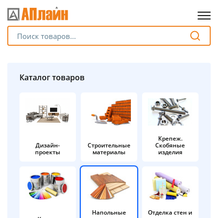
Для клиентов всех банков
Разбейте
Каталог товаров
оплату
на части
без переплат
Крепеж.
Дизайн-
Строительные
Скобяные
График платежей
проекты
материалы
изделия
Сегодня
25
%
Напольные
Отделка стен и