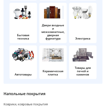
об оплате Плайтом
Двери входные
и
Остались вопросы?
25
межкомнатные,
8 800 302-02-51
Бытовая
дверная
техника
фурнитура
Электрика
plait.ru
раз в 2
недели
Товары для
Керамическая
печей и
Автотовары
плитка
каминов
Напольные покрытия
Коврики, ковровые покрытия