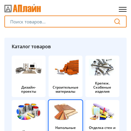
Для клиентов всех банков
Разбейте
Каталог товаров
оплату
на части
без переплат
Крепеж.
Дизайн-
Строительные
Скобяные
График платежей
проекты
материалы
изделия
Сегодня
25
%
Напольные
Отделка стен и