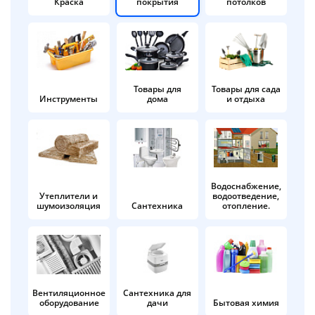
Краска
покрытия
потолков
Добавляйте товары
в корзину
Оплачивайте сегодня только
Товары для
Товары для сада
Инструменты
дома
и отдыха
25
% картой любого банка
Получайте товар
выбранный способом
Водоснабжение,
Утеплители и
водоотведение,
шумоизоляция
Сантехника
отопление.
Оставшиеся
75
% будут
списываться
с вашей карты
по
25
%
каждые 2 недели
Вентиляционное
Сантехника для
оборудование
дачи
Бытовая химия
Подробнее