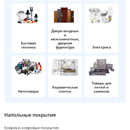
об оплате Плайтом
Двери входные
и
Остались вопросы?
25
межкомнатные,
8 800 302-02-51
Бытовая
дверная
техника
фурнитура
Электрика
plait.ru
раз в 2
недели
Товары для
Керамическая
печей и
Автотовары
плитка
каминов
Напольные покрытия
Коврики, ковровые покрытия