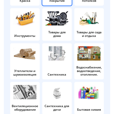
Краска
покрытия
потолков
Добавляйте товары
в корзину
Оплачивайте сегодня только
Товары для
Товары для сада
Инструменты
дома
и отдыха
25
% картой любого банка
Получайте товар
выбранный способом
Водоснабжение,
Утеплители и
водоотведение,
шумоизоляция
Сантехника
отопление.
Оставшиеся
75
% будут
списываться
с вашей карты
по
25
%
каждые 2 недели
Вентиляционное
Сантехника для
оборудование
дачи
Бытовая химия
Подробнее