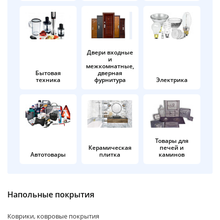
об оплате Плайтом
Двери входные
и
Остались вопросы?
25
межкомнатные,
8 800 302-02-51
Бытовая
дверная
техника
фурнитура
Электрика
plait.ru
раз в 2
недели
Товары для
Керамическая
печей и
Автотовары
плитка
каминов
Напольные покрытия
Коврики, ковровые покрытия