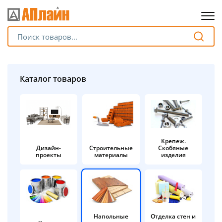
Для клиентов всех банков
Разбейте
Каталог товаров
оплату
на части
без переплат
Крепеж.
Дизайн-
Строительные
Скобяные
График платежей
проекты
материалы
изделия
Сегодня
25
%
Напольные
Отделка стен и