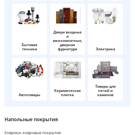
об оплате Плайтом
Двери входные
и
Остались вопросы?
25
межкомнатные,
8 800 302-02-51
Бытовая
дверная
техника
фурнитура
Электрика
plait.ru
раз в 2
недели
Товары для
Керамическая
печей и
Автотовары
плитка
каминов
Напольные покрытия
Коврики, ковровые покрытия