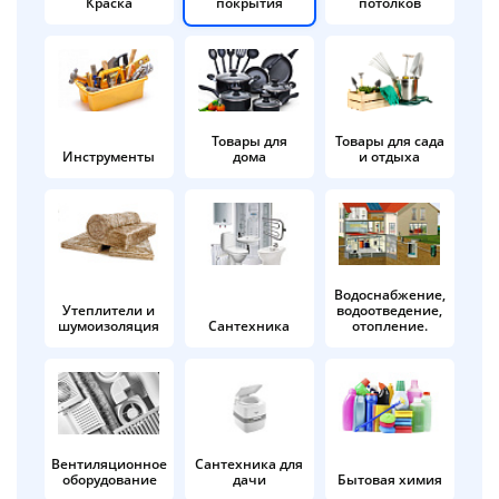
Краска
покрытия
потолков
Добавляйте товары
в корзину
Оплачивайте сегодня только
Товары для
Товары для сада
Инструменты
дома
и отдыха
25
% картой любого банка
Получайте товар
выбранный способом
Водоснабжение,
Утеплители и
водоотведение,
шумоизоляция
Сантехника
отопление.
Оставшиеся
75
% будут
списываться
с вашей карты
по
25
%
каждые 2 недели
Вентиляционное
Сантехника для
оборудование
дачи
Бытовая химия
Подробнее