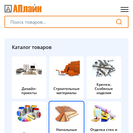
Для клиентов всех банков
Разбейте
Каталог товаров
оплату
на части
без переплат
Крепеж.
Дизайн-
Строительные
Скобяные
График платежей
проекты
материалы
изделия
Сегодня
25
%
Напольные
Отделка стен и