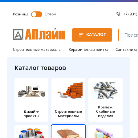
Розница
Оптом
+7 (931)
+7 (931)
8 8172 
КАТАЛОГ
8 8172 
8 8172 
Строительные материалы
Керамическая плитка
Сантехника
Каталог товаров
Крепеж.
Дизайн-
Строительные
Скобяные
проекты
материалы
изделия