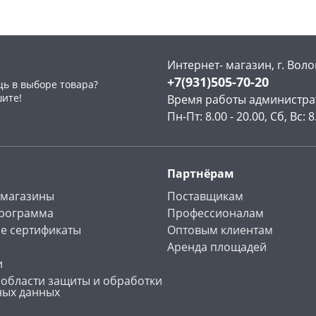
Интернет- магазин, г. Воло
+7(931)505-70-20
ь в выборе товара?
раз в 2 недели
шите!
Время работы администра
Пн-Пт: 8.00 - 20.00, Сб, Вс: 8
Партнёрам
 магазины
Поставщикам
программа
Профессионалам
е сертификаты
Оптовым клиентам
Аренда площадей
и
 области защиты и обработки
ных данных