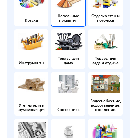
Напольные
Отделка стен и
Краска
покрытия
потолков
Товары для
Товары для
Инструменты
дома
сада и отдыха
Водоснабжение,
Утеплители и
водоотведение,
шумоизоляция
Сантехника
отопление.