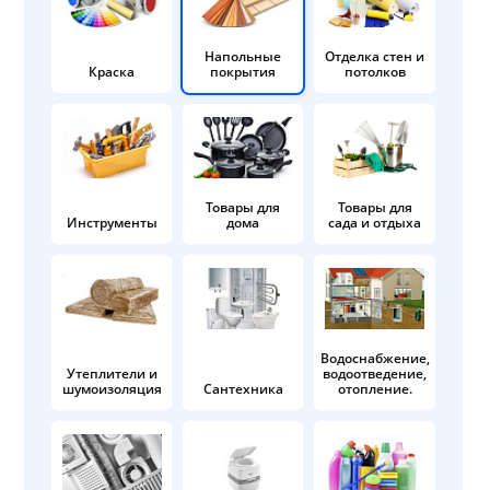
Напольные
Отделка стен и
Краска
покрытия
потолков
Товары для
Товары для
Инструменты
дома
сада и отдыха
Водоснабжение,
Утеплители и
водоотведение,
шумоизоляция
Сантехника
отопление.