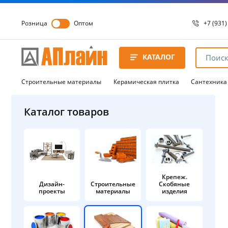
Розница
Оптом
+7 (931)
+7 (931)
8 8172 
КАТАЛОГ
8 8172 
8 8172 
Строительные материалы
Керамическая плитка
Сантехника
Каталог товаров
Крепеж.
Дизайн-
Строительные
Скобяные
проекты
материалы
изделия