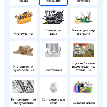
Краска
покрытия
потолков
Добавляйте товары
в корзину
Оплачивайте сегодня только
Товары для
Товары для сада
Инструменты
дома
и отдыха
25
% картой любого банка
Получайте товар
выбранный способом
Водоснабжение,
Утеплители и
водоотведение,
шумоизоляция
Сантехника
отопление.
Оставшиеся
75
% будут
списываться
с вашей карты
по
25
%
каждые 2 недели
Вентиляционное
Сантехника для
оборудование
дачи
Бытовая химия
Подробнее