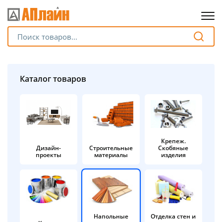
Для клиентов всех банков
Разбейте
Каталог товаров
оплату
на части
без переплат
Крепеж.
Дизайн-
Строительные
Скобяные
График платежей
проекты
материалы
изделия
Сегодня
25
%
Напольные
Отделка стен и