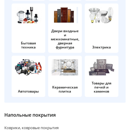
об оплате Плайтом
Двери входные
и
Остались вопросы?
25
межкомнатные,
8 800 302-02-51
Бытовая
дверная
техника
фурнитура
Электрика
plait.ru
раз в 2
недели
Товары для
Керамическая
печей и
Автотовары
плитка
каминов
Напольные покрытия
Коврики, ковровые покрытия