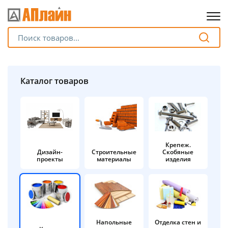
Для клиентов всех банков
Разбейте
Каталог товаров
оплату
на части
без переплат
Крепеж.
Дизайн-
Строительные
Скобяные
График платежей
проекты
материалы
изделия
Сегодня
25
%
Напольные
Отделка стен и