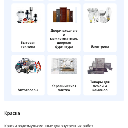
об оплате Плайтом
Двери входные
и
Остались вопросы?
25
межкомнатные,
8 800 302-02-51
Бытовая
дверная
техника
фурнитура
Электрика
plait.ru
раз в 2
недели
Товары для
Керамическая
печей и
Автотовары
плитка
каминов
Краска
Краски водоэмульсионные для внутренних работ