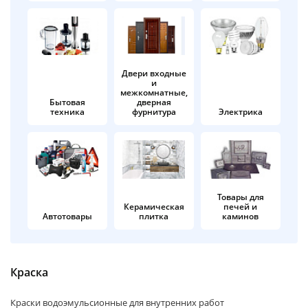
об оплате Плайтом
Двери входные
и
Остались вопросы?
25
межкомнатные,
8 800 302-02-51
Бытовая
дверная
техника
фурнитура
Электрика
plait.ru
раз в 2
недели
Товары для
Керамическая
печей и
Автотовары
плитка
каминов
Краска
Краски водоэмульсионные для внутренних работ