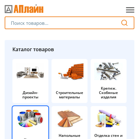
Для клиентов всех банков
Разбейте
Каталог товаров
оплату
на части
без переплат
Крепеж.
Дизайн-
Строительные
Скобяные
График платежей
проекты
материалы
изделия
Сегодня
25
%
Напольные
Отделка стен и