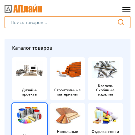
Для клиентов всех банков
Разбейте
Каталог товаров
оплату
на части
без переплат
Крепеж.
Дизайн-
Строительные
Скобяные
График платежей
проекты
материалы
изделия
Сегодня
25
%
Напольные
Отделка стен и