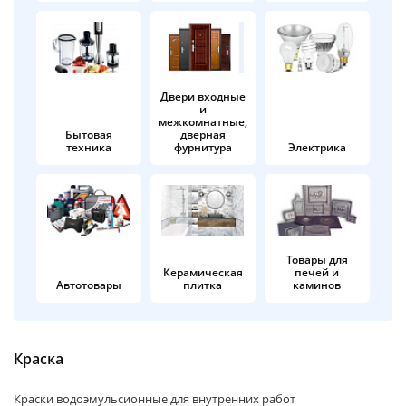
об оплате Плайтом
Двери входные
и
Остались вопросы?
25
межкомнатные,
8 800 302-02-51
Бытовая
дверная
техника
фурнитура
Электрика
plait.ru
раз в 2
недели
Товары для
Керамическая
печей и
Автотовары
плитка
каминов
Краска
Краски водоэмульсионные для внутренних работ