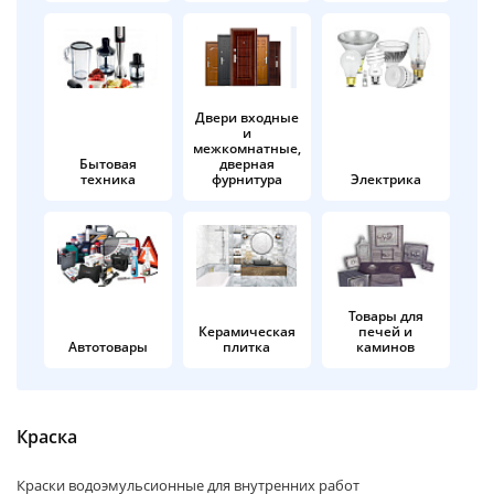
об оплате Плайтом
Двери входные
и
Остались вопросы?
25
межкомнатные,
8 800 302-02-51
Бытовая
дверная
техника
фурнитура
Электрика
plait.ru
раз в 2
недели
Товары для
Керамическая
печей и
Автотовары
плитка
каминов
Краска
Краски водоэмульсионные для внутренних работ