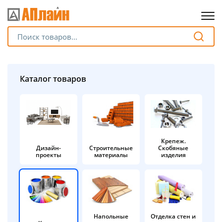
Для клиентов всех банков
Разбейте
Каталог товаров
оплату
на части
без переплат
Крепеж.
Дизайн-
Строительные
Скобяные
График платежей
проекты
материалы
изделия
Сегодня
25
%
Напольные
Отделка стен и