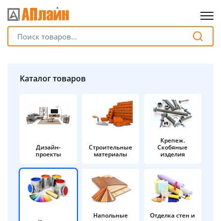
Для клиентов всех банков
Разбейте
Каталог товаров
оплату
на части
без переплат
Крепеж.
Дизайн-
Строительные
Скобяные
График платежей
проекты
материалы
изделия
Сегодня
25
%
Напольные
Отделка стен и