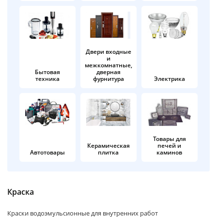
об оплате Плайтом
Двери входные
и
Остались вопросы?
25
межкомнатные,
8 800 302-02-51
Бытовая
дверная
техника
фурнитура
Электрика
plait.ru
раз в 2
недели
Товары для
Керамическая
печей и
Автотовары
плитка
каминов
Краска
Краски водоэмульсионные для внутренних работ