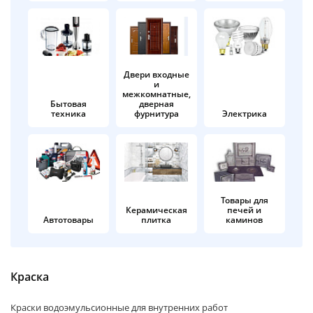
об оплате Плайтом
Двери входные
и
Остались вопросы?
25
межкомнатные,
8 800 302-02-51
Бытовая
дверная
техника
фурнитура
Электрика
plait.ru
раз в 2
недели
Товары для
Керамическая
печей и
Автотовары
плитка
каминов
Краска
Краски водоэмульсионные для внутренних работ