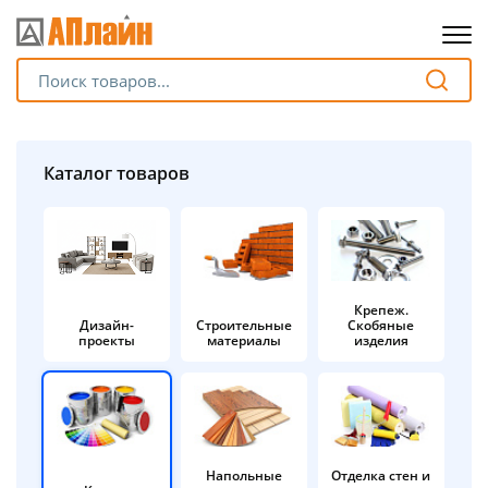
Для клиентов всех банков
Разбейте
Каталог товаров
оплату
на части
без переплат
Крепеж.
Дизайн-
Строительные
Скобяные
График платежей
проекты
материалы
изделия
Сегодня
25
%
Напольные
Отделка стен и