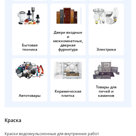
об оплате Плайтом
Двери входные
и
Остались вопросы?
25
межкомнатные,
8 800 302-02-51
Бытовая
дверная
техника
фурнитура
Электрика
plait.ru
раз в 2
недели
Товары для
Керамическая
печей и
Автотовары
плитка
каминов
Краска
Краски водоэмульсионные для внутренних работ