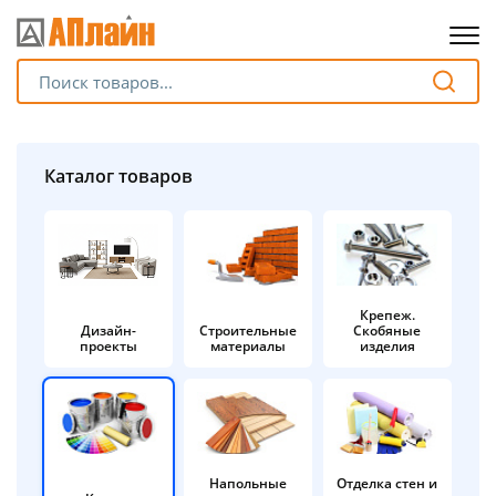
Для клиентов всех банков
Разбейте
Каталог товаров
оплату
на части
без переплат
Крепеж.
Дизайн-
Строительные
Скобяные
График платежей
проекты
материалы
изделия
Сегодня
25
%
Напольные
Отделка стен и