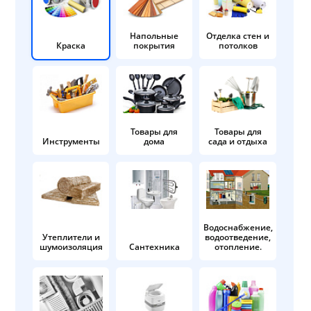
Напольные
Отделка стен и
Краска
покрытия
потолков
Товары для
Товары для
Инструменты
дома
сада и отдыха
Водоснабжение,
Утеплители и
водоотведение,
шумоизоляция
Сантехника
отопление.