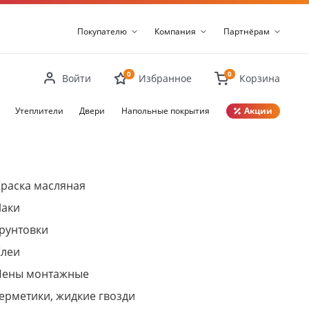
Покупателю
Компания
Партнёрам
0
0
Войти
Избранное
Корзина
Утеплители
Двери
Напольные покрытия
Акции
Закрыть
раска масляная
Лаки
рунтовки
Клеи
Пены монтажные
ерметики, жидкие гвозди