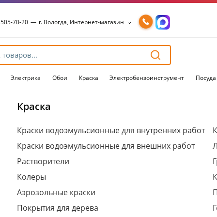
 505-70-20
—
г. Вологда, Интернет-магазин
 505-70-20
—
г. Вологда, Интернет-магазин
54-15-99
—
г. Вологда, Чернышевского, 147А
54-15-98
—
г. Вологда, Конева, 36
54-15-96
—
г. Вологда, Пошехонское ш., 18
Электрика
Обои
Краска
Электробензоинструмент
Посуда
Краска
Для клиентов всех банков
Краски водоэмульсионные для внутренних работ
К
Краски водоэмульсионные для внешних работ
Разбейте
оплату
Растворители
Г
на части
без переплат
Колеры
Аэрозольные краски
Покрытия для дерева
Г
График платежей