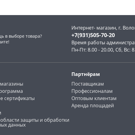
Интернет- магазин, г. Воло
+7(931)505-70-20
ь в выборе товара?
раз в 2 недели
шите!
Время работы администра
Пн-Пт: 8.00 - 20.00, Сб, Вс: 8
Партнёрам
 магазины
Поставщикам
программа
Профессионалам
е сертификаты
Оптовым клиентам
Аренда площадей
и
 области защиты и обработки
ных данных