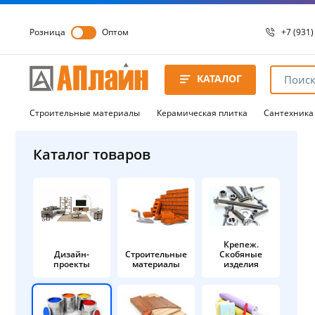
Розница
Оптом
+7 (931)
+7 (931)
8 8172 
КАТАЛОГ
8 8172 
8 8172 
Строительные материалы
Керамическая плитка
Сантехника
Каталог товаров
Крепеж.
Дизайн-
Строительные
Скобяные
проекты
материалы
изделия