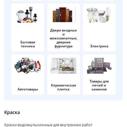
об оплате Плайтом
Двери входные
и
Остались вопросы?
25
межкомнатные,
8 800 302-02-51
Бытовая
дверная
техника
фурнитура
Электрика
plait.ru
раз в 2
недели
Товары для
Керамическая
печей и
Автотовары
плитка
каминов
Краска
Краски водоэмульсионные для внутренних работ