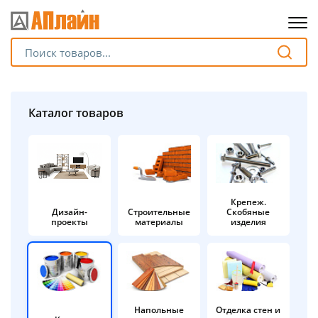
Для клиентов всех банков
Разбейте
Каталог товаров
оплату
на части
без переплат
Крепеж.
Дизайн-
Строительные
Скобяные
График платежей
проекты
материалы
изделия
Сегодня
25
%
Напольные
Отделка стен и