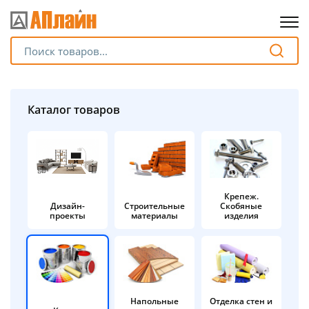
Для клиентов всех банков
Разбейте
Каталог товаров
оплату
на части
без переплат
Крепеж.
Дизайн-
Строительные
Скобяные
График платежей
проекты
материалы
изделия
Сегодня
25
%
Напольные
Отделка стен и