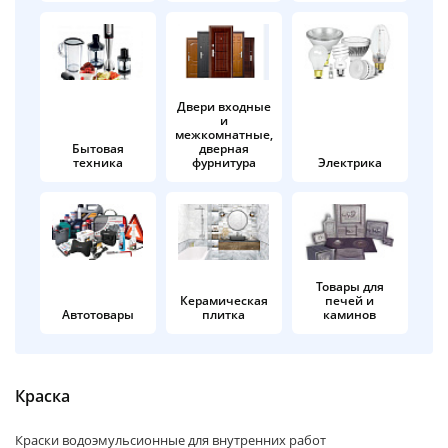
об оплате Плайтом
Двери входные
и
Остались вопросы?
25
межкомнатные,
8 800 302-02-51
Бытовая
дверная
техника
фурнитура
Электрика
plait.ru
раз в 2
недели
Товары для
Керамическая
печей и
Автотовары
плитка
каминов
Краска
Краски водоэмульсионные для внутренних работ