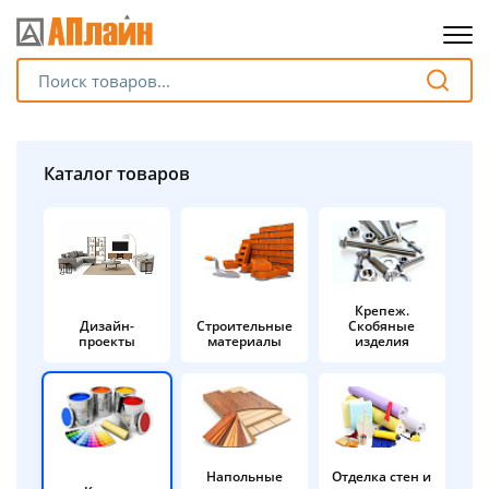
Для клиентов всех банков
Разбейте
Каталог товаров
оплату
на части
без переплат
Крепеж.
Дизайн-
Строительные
Скобяные
График платежей
проекты
материалы
изделия
Сегодня
25
%
Напольные
Отделка стен и