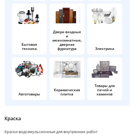
об оплате Плайтом
Двери входные
и
Остались вопросы?
25
межкомнатные,
8 800 302-02-51
Бытовая
дверная
техника
фурнитура
Электрика
plait.ru
раз в 2
недели
Товары для
Керамическая
печей и
Автотовары
плитка
каминов
Краска
Краски водоэмульсионные для внутренних работ