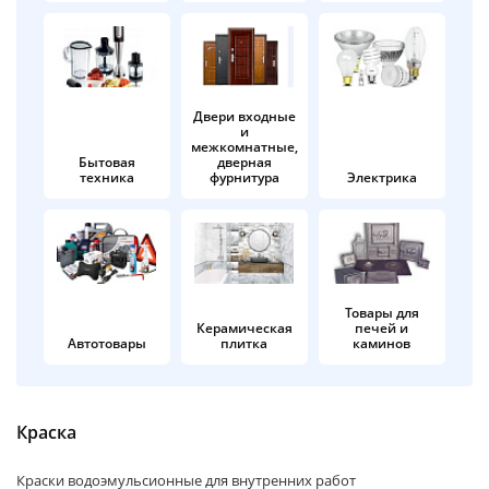
об оплате Плайтом
Двери входные
и
Остались вопросы?
25
межкомнатные,
8 800 302-02-51
Бытовая
дверная
техника
фурнитура
Электрика
plait.ru
раз в 2
недели
Товары для
Керамическая
печей и
Автотовары
плитка
каминов
Краска
Краски водоэмульсионные для внутренних работ