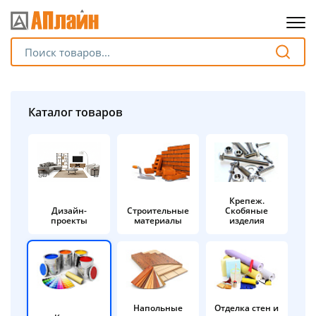
Для клиентов всех банков
Разбейте
Каталог товаров
оплату
на части
без переплат
Крепеж.
Дизайн-
Строительные
Скобяные
График платежей
проекты
материалы
изделия
Сегодня
25
%
Напольные
Отделка стен и