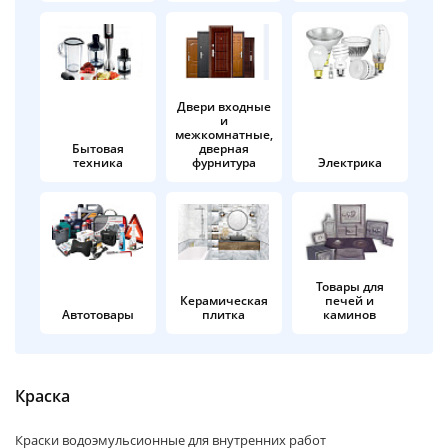
об оплате Плайтом
Двери входные
и
Остались вопросы?
25
межкомнатные,
8 800 302-02-51
Бытовая
дверная
техника
фурнитура
Электрика
plait.ru
раз в 2
недели
Товары для
Керамическая
печей и
Автотовары
плитка
каминов
Краска
Краски водоэмульсионные для внутренних работ