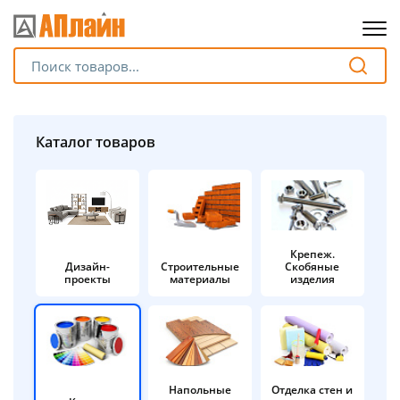
Для клиентов всех банков
Разбейте
Каталог товаров
оплату
на части
без переплат
Крепеж.
Дизайн-
Строительные
Скобяные
График платежей
проекты
материалы
изделия
Сегодня
25
%
Напольные
Отделка стен и