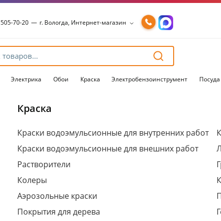
 505-70-20
—
г. Вологда, Интернет-магазин
 505-70-20
—
г. Вологда, Интернет-магазин
54-15-99
—
г. Вологда, Чернышевского, 147А
54-15-98
—
г. Вологда, Конева, 36
54-15-96
—
г. Вологда, Пошехонское ш., 18
Электрика
Обои
Краска
Электробензоинструмент
Посуда
Краска
Для клиентов всех банков
Краски водоэмульсионные для внутренних работ
К
Краски водоэмульсионные для внешних работ
Разбейте
оплату
Растворители
Г
на части
без переплат
Колеры
Аэрозольные краски
Покрытия для дерева
Г
График платежей