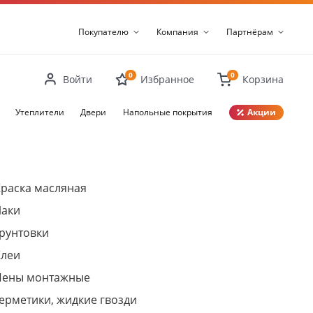
Покупателю
Компания
Партнёрам
0
0
Войти
Избранное
Корзина
Утеплители
Двери
Напольные покрытия
Акции
Закрыть
раска масляная
Лаки
рунтовки
Клеи
Пены монтажные
ерметики, жидкие гвозди