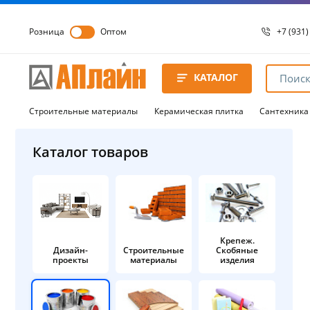
Розница
Оптом
+7 (931)
+7 (931)
8 8172 
КАТАЛОГ
8 8172 
8 8172 
Строительные материалы
Керамическая плитка
Сантехника
Каталог товаров
Крепеж.
Дизайн-
Строительные
Скобяные
проекты
материалы
изделия