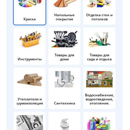
Напольные
Отделка стен и
Краска
покрытия
потолков
Товары для
Товары для
Инструменты
дома
сада и отдыха
Водоснабжение,
Утеплители и
водоотведение,
шумоизоляция
Сантехника
отопление.