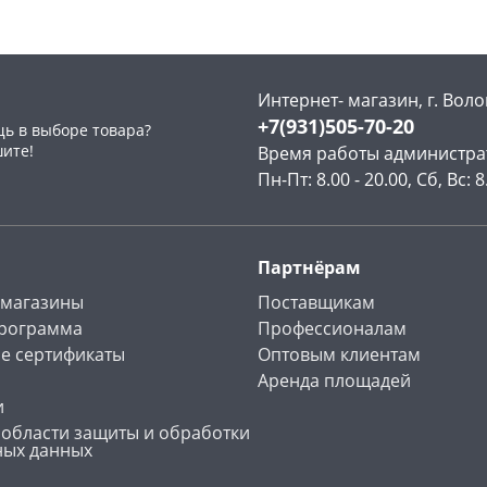
Интернет- магазин, г. Воло
+7(931)505-70-20
ь в выборе товара?
раз в 2 недели
шите!
Время работы администра
Пн-Пт: 8.00 - 20.00, Сб, Вс: 8
Партнёрам
 магазины
Поставщикам
программа
Профессионалам
е сертификаты
Оптовым клиентам
Аренда площадей
и
 области защиты и обработки
ных данных