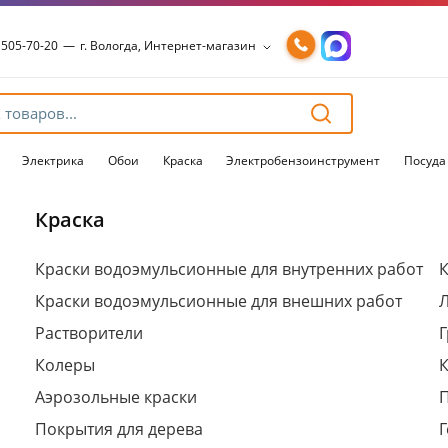
 505-70-20
—
г. Вологда, Интернет-магазин
 505-70-20
—
г. Вологда, Интернет-магазин
54-15-99
—
г. Вологда, Чернышевского, 147А
54-15-98
—
г. Вологда, Конева, 36
54-15-96
—
г. Вологда, Пошехонское ш., 18
Электрика
Обои
Краска
Электробензоинструмент
Посуда
Краска
Для клиентов всех банков
Краски водоэмульсионные для внутренних работ
К
Краски водоэмульсионные для внешних работ
Разбейте
оплату
Растворители
Г
на части
без переплат
Колеры
Аэрозольные краски
Покрытия для дерева
Г
График платежей