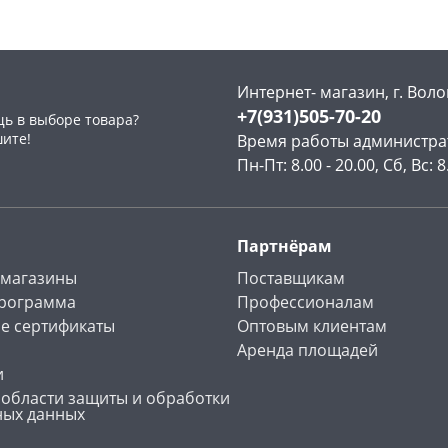
Интернет- магазин, г. Воло
+7(931)505-70-20
ь в выборе товара?
раз в 2 недели
шите!
Время работы администра
Пн-Пт: 8.00 - 20.00, Сб, Вс: 8
Партнёрам
 магазины
Поставщикам
программа
Профессионалам
е сертификаты
Оптовым клиентам
Аренда площадей
и
 области защиты и обработки
ных данных