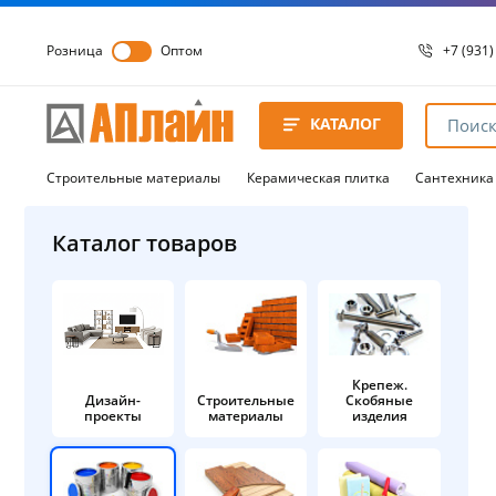
Розница
Оптом
+7 (931)
+7 (931)
8 8172 
КАТАЛОГ
8 8172 
8 8172 
Строительные материалы
Керамическая плитка
Сантехника
Каталог товаров
Крепеж.
Дизайн-
Строительные
Скобяные
проекты
материалы
изделия