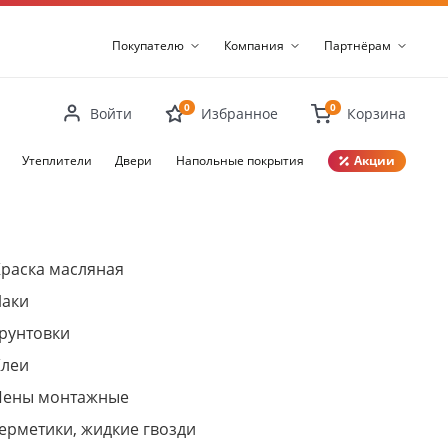
Покупателю
Компания
Партнёрам
0
0
Войти
Избранное
Корзина
Утеплители
Двери
Напольные покрытия
Акции
Закрыть
раска масляная
Лаки
рунтовки
Клеи
Пены монтажные
ерметики, жидкие гвозди