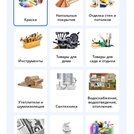
Напольные
Отделка стен и
Краска
покрытия
потолков
Товары для
Товары для
Инструменты
дома
сада и отдыха
Водоснабжение,
Утеплители и
водоотведение,
шумоизоляция
Сантехника
отопление.