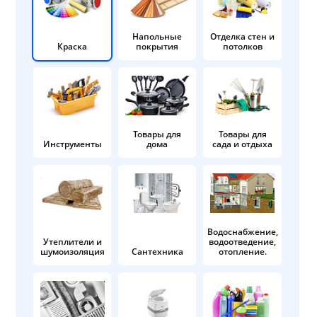
Напольные
Отделка стен и
Краска
покрытия
потолков
Товары для
Товары для
Инструменты
дома
сада и отдыха
Водоснабжение,
Утеплители и
водоотведение,
шумоизоляция
Сантехника
отопление.