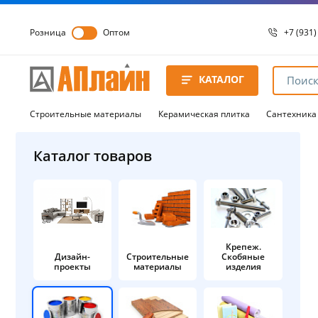
Розница
Оптом
+7 (931)
+7 (931)
8 8172 
КАТАЛОГ
8 8172 
8 8172 
Строительные материалы
Керамическая плитка
Сантехника
Каталог товаров
Крепеж.
Дизайн-
Строительные
Скобяные
проекты
материалы
изделия