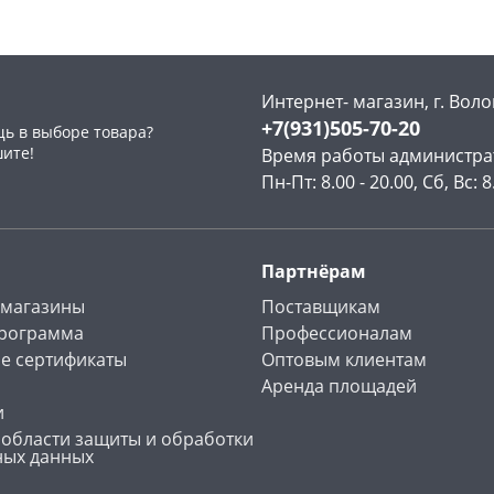
Интернет- магазин, г. Воло
+7(931)505-70-20
ь в выборе товара?
раз в 2 недели
шите!
Время работы администра
Пн-Пт: 8.00 - 20.00, Сб, Вс: 8
Партнёрам
 магазины
Поставщикам
программа
Профессионалам
е сертификаты
Оптовым клиентам
Аренда площадей
и
 области защиты и обработки
ных данных