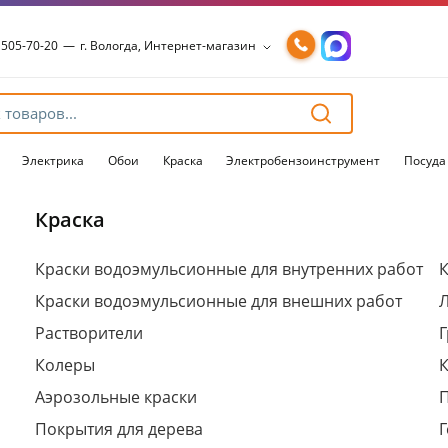
 505-70-20
—
г. Вологда, Интернет-магазин
 505-70-20
—
г. Вологда, Интернет-магазин
54-15-99
—
г. Вологда, Чернышевского, 147А
54-15-98
—
г. Вологда, Конева, 36
54-15-96
—
г. Вологда, Пошехонское ш., 18
Электрика
Обои
Краска
Электробензоинструмент
Посуда
Краска
Для клиентов всех банков
Краски водоэмульсионные для внутренних работ
К
Краски водоэмульсионные для внешних работ
Разбейте
оплату
Растворители
Г
на части
без переплат
Колеры
Аэрозольные краски
Покрытия для дерева
Г
График платежей