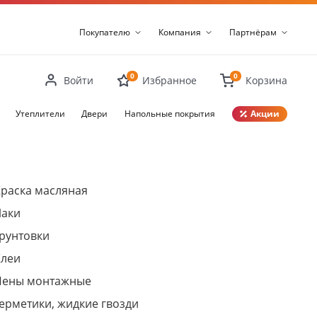
Покупателю
Компания
Партнёрам
0
0
Войти
Избранное
Корзина
Утеплители
Двери
Напольные покрытия
Акции
Закрыть
раска масляная
Лаки
рунтовки
Клеи
Пены монтажные
ерметики, жидкие гвозди