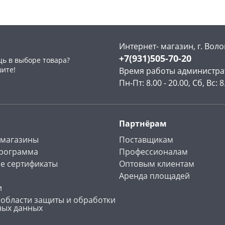
Интернет- магазин, г. Воло
+7(931)505-70-20
ь в выборе товара?
раз в 2 недели
шите!
Время работы администра
Пн-Пт: 8.00 - 20.00, Сб, Вс: 8
Партнёрам
 магазины
Поставщикам
программа
Профессионалам
е сертификаты
Оптовым клиентам
Аренда площадей
и
 области защиты и обработки
ных данных