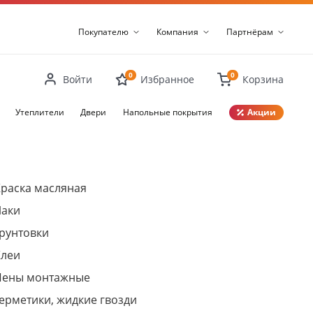
Покупателю
Компания
Партнёрам
0
0
Войти
Избранное
Корзина
Утеплители
Двери
Напольные покрытия
Акции
Закрыть
раска масляная
Лаки
рунтовки
Клеи
Пены монтажные
ерметики, жидкие гвозди