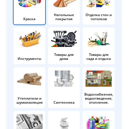
Напольные
Отделка стен и
Краска
покрытия
потолков
Товары для
Товары для
Инструменты
дома
сада и отдыха
Водоснабжение,
Утеплители и
водоотведение,
шумоизоляция
Сантехника
отопление.