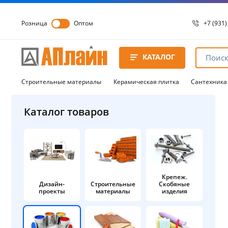
Розница
Оптом
+7 (931)
+7 (931)
8 8172 
КАТАЛОГ
8 8172 
8 8172 
Строительные материалы
Керамическая плитка
Сантехника
Каталог товаров
Крепеж.
Дизайн-
Строительные
Скобяные
проекты
материалы
изделия