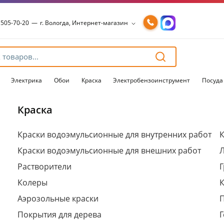
 505-70-20
—
г. Вологда, Интернет-магазин
 505-70-20
—
г. Вологда, Интернет-магазин
54-15-99
—
г. Вологда, Чернышевского, 147А
54-15-98
—
г. Вологда, Конева, 36
54-15-96
—
г. Вологда, Пошехонское ш., 18
Электрика
Обои
Краска
Электробензоинструмент
Посуда
Краска
Для клиентов всех банков
Краски водоэмульсионные для внутренних работ
К
Краски водоэмульсионные для внешних работ
Разбейте
оплату
Растворители
Г
на части
без переплат
Колеры
Аэрозольные краски
Покрытия для дерева
Г
График платежей