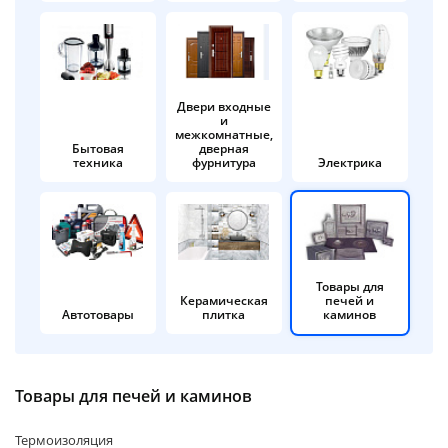
об оплате Плайтом
Двери входные
и
Остались вопросы?
25
межкомнатные,
8 800 302-02-51
Бытовая
дверная
техника
фурнитура
Электрика
plait.ru
раз в 2
недели
Товары для
Керамическая
печей и
Автотовары
плитка
каминов
Товары для печей и каминов
Термоизоляция