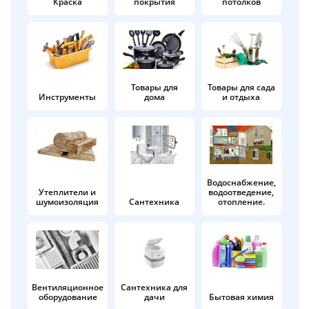
Краска
покрытия
потолков
Добавляйте товары
в корзину
Оплачивайте сегодня только
Товары для
Товары для сада
Инструменты
дома
и отдыха
25
% картой любого банка
Получайте товар
выбранный способом
Водоснабжение,
Утеплители и
водоотведение,
шумоизоляция
Сантехника
отопление.
Оставшиеся
75
% будут
списываться
с вашей карты
по
25
%
каждые 2 недели
Вентиляционное
Сантехника для
оборудование
дачи
Бытовая химия
Подробнее