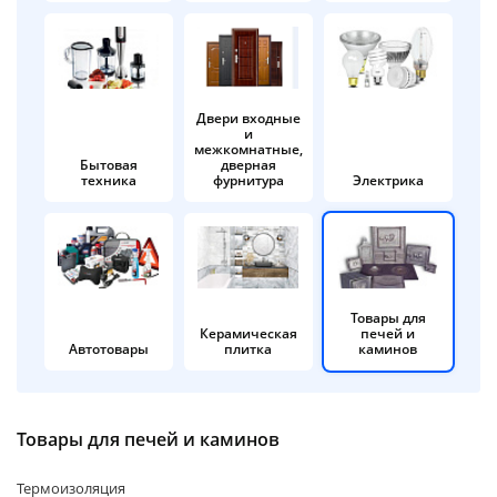
об оплате Плайтом
Двери входные
и
Остались вопросы?
25
межкомнатные,
8 800 302-02-51
Бытовая
дверная
техника
фурнитура
Электрика
plait.ru
раз в 2
недели
Товары для
Керамическая
печей и
Автотовары
плитка
каминов
Товары для печей и каминов
Термоизоляция