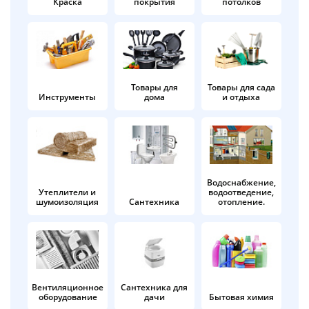
Краска
покрытия
потолков
Добавляйте товары
в корзину
Оплачивайте сегодня только
Товары для
Товары для сада
Инструменты
дома
и отдыха
25
% картой любого банка
Получайте товар
выбранный способом
Водоснабжение,
Утеплители и
водоотведение,
шумоизоляция
Сантехника
отопление.
Оставшиеся
75
% будут
списываться
с вашей карты
по
25
%
каждые 2 недели
Вентиляционное
Сантехника для
оборудование
дачи
Бытовая химия
Подробнее