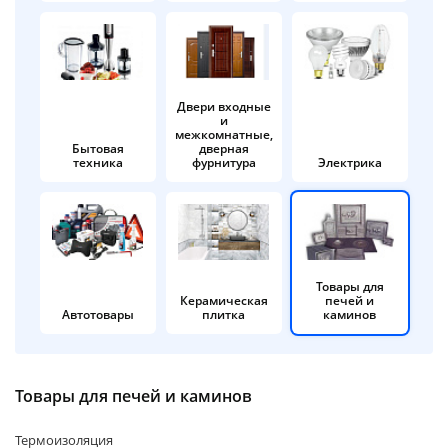
об оплате Плайтом
Двери входные
и
Остались вопросы?
25
межкомнатные,
8 800 302-02-51
Бытовая
дверная
техника
фурнитура
Электрика
plait.ru
раз в 2
недели
Товары для
Керамическая
печей и
Автотовары
плитка
каминов
Товары для печей и каминов
Термоизоляция