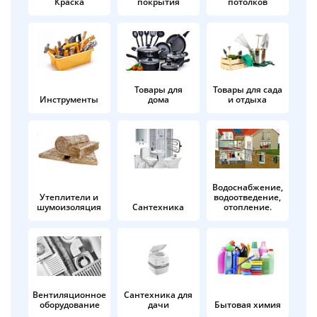
Краска
покрытия
потолков
Добавляйте товары
в корзину
Оплачивайте сегодня только
Товары для
Товары для сада
Инструменты
дома
и отдыха
25
% картой любого банка
Получайте товар
выбранный способом
Водоснабжение,
Утеплители и
водоотведение,
шумоизоляция
Сантехника
отопление.
Оставшиеся
75
% будут
списываться
с вашей карты
по
25
%
каждые 2 недели
Вентиляционное
Сантехника для
оборудование
дачи
Бытовая химия
Подробнее