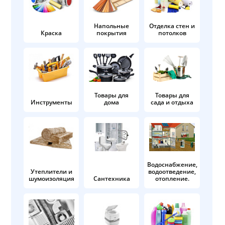
Напольные
Отделка стен и
Краска
покрытия
потолков
Товары для
Товары для
Инструменты
дома
сада и отдыха
Водоснабжение,
Утеплители и
водоотведение,
шумоизоляция
Сантехника
отопление.