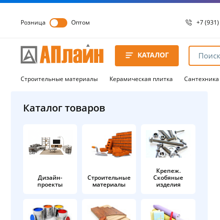
Розница
Оптом
+7 (931)
+7 (931)
8 8172 
КАТАЛОГ
8 8172 
8 8172 
Строительные материалы
Керамическая плитка
Сантехника
Каталог товаров
Крепеж.
Дизайн-
Строительные
Скобяные
проекты
материалы
изделия