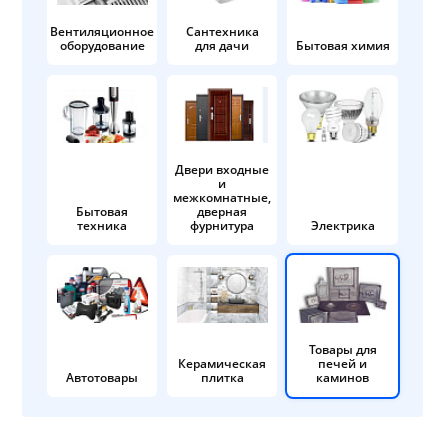
Вентиляционное
Сантехника
оборудование
для дачи
Бытовая химия
Двери входные
и
межкомнатные,
Бытовая
дверная
техника
фурнитура
Электрика
Товары для
Керамическая
печей и
Автотовары
плитка
каминов