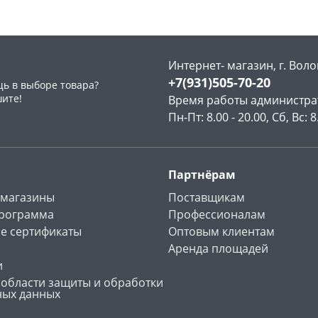
Интернет- магазин, г. Воло
+7(931)505-70-20
ь в выборе товара?
раз в 2 недели
шите!
Время работы администра
Пн-Пт: 8.00 - 20.00, Сб, Вс: 8
Партнёрам
 магазины
Поставщикам
программа
Профессионалам
е сертификаты
Оптовым клиентам
Аренда площадей
и
 области защиты и обработки
ных данных