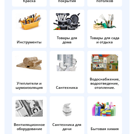
Краска
покрытия
потолков
Добавляйте товары
в корзину
Оплачивайте сегодня только
Товары для
Товары для сада
Инструменты
дома
и отдыха
25
% картой любого банка
Получайте товар
выбранный способом
Водоснабжение,
Утеплители и
водоотведение,
шумоизоляция
Сантехника
отопление.
Оставшиеся
75
% будут
списываться
с вашей карты
по
25
%
каждые 2 недели
Вентиляционное
Сантехника для
оборудование
дачи
Бытовая химия
Подробнее