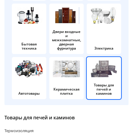
об оплате Плайтом
Двери входные
и
Остались вопросы?
25
межкомнатные,
8 800 302-02-51
Бытовая
дверная
техника
фурнитура
Электрика
plait.ru
раз в 2
недели
Товары для
Керамическая
печей и
Автотовары
плитка
каминов
Товары для печей и каминов
Термоизоляция