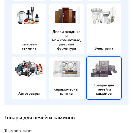
об оплате Плайтом
Двери входные
и
Остались вопросы?
25
межкомнатные,
8 800 302-02-51
Бытовая
дверная
техника
фурнитура
Электрика
plait.ru
раз в 2
недели
Товары для
Керамическая
печей и
Автотовары
плитка
каминов
Товары для печей и каминов
Термоизоляция