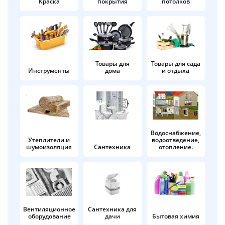
Краска
покрытия
потолков
Добавляйте товары
в корзину
Оплачивайте сегодня только
Товары для
Товары для сада
Инструменты
дома
и отдыха
25
% картой любого банка
Получайте товар
выбранный способом
Водоснабжение,
Утеплители и
водоотведение,
шумоизоляция
Сантехника
отопление.
Оставшиеся
75
% будут
списываться
с вашей карты
по
25
%
каждые 2 недели
Вентиляционное
Сантехника для
оборудование
дачи
Бытовая химия
Подробнее