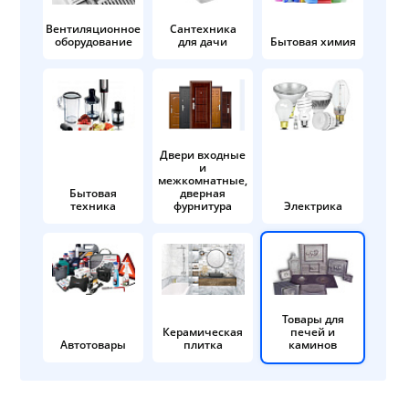
Вентиляционное
Сантехника
оборудование
для дачи
Бытовая химия
Двери входные
и
межкомнатные,
Бытовая
дверная
техника
фурнитура
Электрика
Товары для
Керамическая
печей и
Автотовары
плитка
каминов