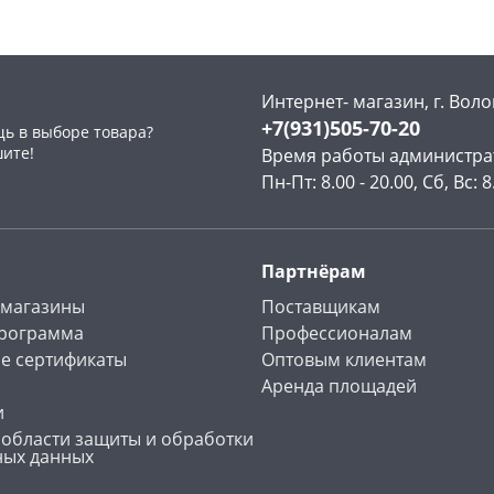
Интернет- магазин, г. Воло
+7(931)505-70-20
ь в выборе товара?
раз в 2 недели
шите!
Время работы администра
Пн-Пт: 8.00 - 20.00, Сб, Вс: 8
Партнёрам
 магазины
Поставщикам
программа
Профессионалам
е сертификаты
Оптовым клиентам
Аренда площадей
и
 области защиты и обработки
ных данных