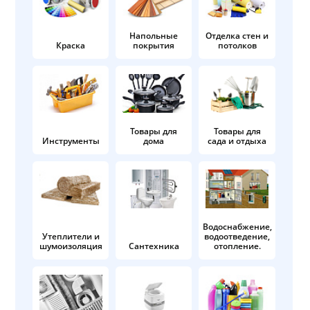
Напольные
Отделка стен и
Краска
покрытия
потолков
Товары для
Товары для
Инструменты
дома
сада и отдыха
Водоснабжение,
Утеплители и
водоотведение,
шумоизоляция
Сантехника
отопление.