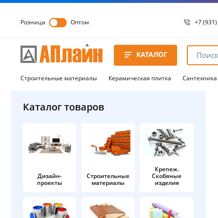
Розница
Оптом
+7 (931)
+7 (931)
8 8172 
КАТАЛОГ
8 8172 
8 8172 
Строительные материалы
Керамическая плитка
Сантехника
Каталог товаров
Крепеж.
Дизайн-
Строительные
Скобяные
проекты
материалы
изделия