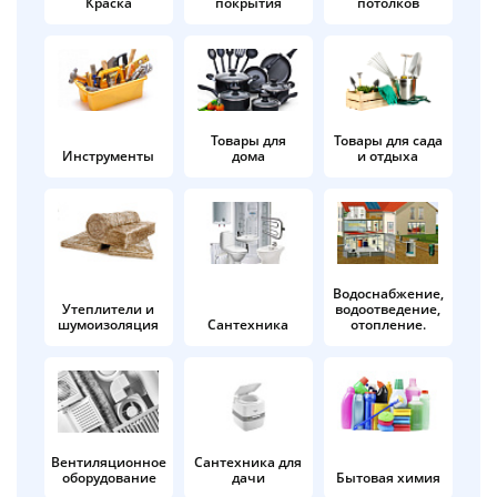
Краска
покрытия
потолков
Добавляйте товары
в корзину
Оплачивайте сегодня только
Товары для
Товары для сада
Инструменты
дома
и отдыха
25
% картой любого банка
Получайте товар
выбранный способом
Водоснабжение,
Утеплители и
водоотведение,
шумоизоляция
Сантехника
отопление.
Оставшиеся
75
% будут
списываться
с вашей карты
по
25
%
каждые 2 недели
Вентиляционное
Сантехника для
оборудование
дачи
Бытовая химия
Подробнее