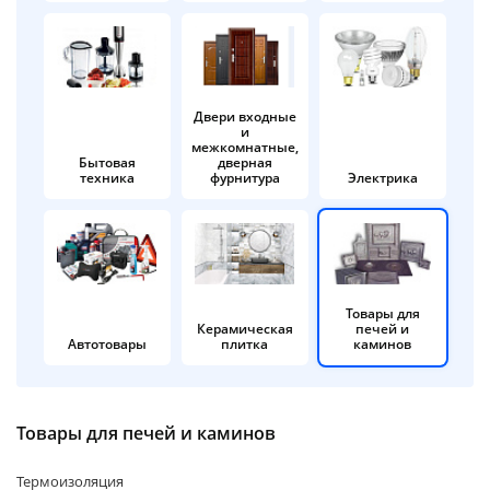
об оплате Плайтом
Двери входные
и
Остались вопросы?
25
межкомнатные,
8 800 302-02-51
Бытовая
дверная
техника
фурнитура
Электрика
plait.ru
раз в 2
недели
Товары для
Керамическая
печей и
Автотовары
плитка
каминов
Товары для печей и каминов
Термоизоляция