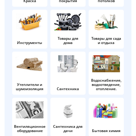
Краска
покрытия
потолков
Добавляйте товары
в корзину
Оплачивайте сегодня только
Товары для
Товары для сада
Инструменты
дома
и отдыха
25
% картой любого банка
Получайте товар
выбранный способом
Водоснабжение,
Утеплители и
водоотведение,
шумоизоляция
Сантехника
отопление.
Оставшиеся
75
% будут
списываться
с вашей карты
по
25
%
каждые 2 недели
Вентиляционное
Сантехника для
оборудование
дачи
Бытовая химия
Подробнее