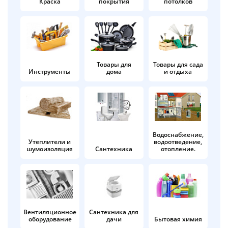
Краска
покрытия
потолков
Добавляйте товары
в корзину
Оплачивайте сегодня только
Товары для
Товары для сада
Инструменты
дома
и отдыха
25
% картой любого банка
Получайте товар
выбранный способом
Водоснабжение,
Утеплители и
водоотведение,
шумоизоляция
Сантехника
отопление.
Оставшиеся
75
% будут
списываться
с вашей карты
по
25
%
каждые 2 недели
Вентиляционное
Сантехника для
оборудование
дачи
Бытовая химия
Подробнее