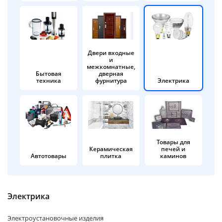
об оплате Плайтом
Двери входные
и
Остались вопросы?
25
межкомнатные,
8 800 302-02-51
Бытовая
дверная
техника
фурнитура
Электрика
plait.ru
раз в 2
недели
Товары для
Керамическая
печей и
Автотовары
плитка
каминов
Электрика
Электроустановочные изделия