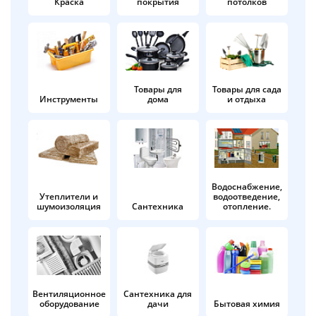
Краска
покрытия
потолков
Добавляйте товары
в корзину
Оплачивайте сегодня только
Товары для
Товары для сада
Инструменты
дома
и отдыха
25
% картой любого банка
Получайте товар
выбранный способом
Водоснабжение,
Утеплители и
водоотведение,
шумоизоляция
Сантехника
отопление.
Оставшиеся
75
% будут
списываться
с вашей карты
по
25
%
каждые 2 недели
Вентиляционное
Сантехника для
оборудование
дачи
Бытовая химия
Подробнее