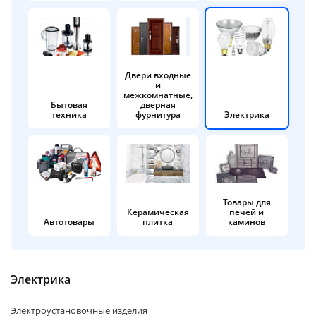
об оплате Плайтом
Двери входные
и
Остались вопросы?
25
межкомнатные,
8 800 302-02-51
Бытовая
дверная
техника
фурнитура
Электрика
plait.ru
раз в 2
недели
Товары для
Керамическая
печей и
Автотовары
плитка
каминов
Электрика
Электроустановочные изделия