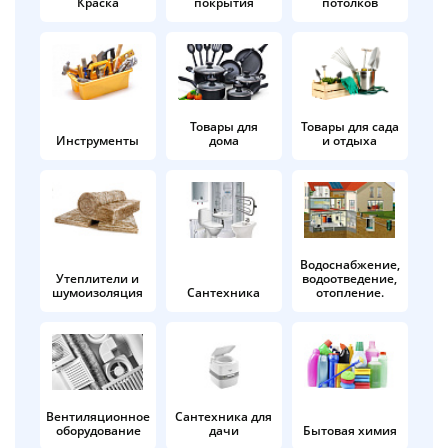
Краска
покрытия
потолков
Добавляйте товары
в корзину
Оплачивайте сегодня только
Товары для
Товары для сада
Инструменты
дома
и отдыха
25
% картой любого банка
Получайте товар
выбранный способом
Водоснабжение,
Утеплители и
водоотведение,
шумоизоляция
Сантехника
отопление.
Оставшиеся
75
% будут
списываться
с вашей карты
по
25
%
каждые 2 недели
Вентиляционное
Сантехника для
оборудование
дачи
Бытовая химия
Подробнее