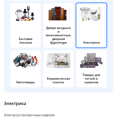
об оплате Плайтом
Двери входные
и
Остались вопросы?
25
межкомнатные,
8 800 302-02-51
Бытовая
дверная
техника
фурнитура
Электрика
plait.ru
раз в 2
недели
Товары для
Керамическая
печей и
Автотовары
плитка
каминов
Электрика
Электроустановочные изделия